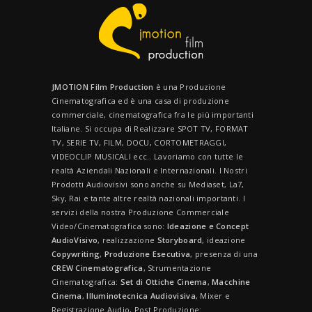
JMOTION Film Production
è una Produzione
Cinematografica ed è una casa di produzione
commerciale, cinematografica fra le più importanti
Italiane. Si occupa di Realizzare SPOT TV, FORMAT
TV, SERIE TV, FILM, DOCU, CORTOMETRAGGI,
VIDEOCLIP MUSICALI ecc.. Lavoriamo con tutte le
realtà Aziendali Nazionali e Internazionali. I Nostri
Prodotti Audiovisivi sono anche su Mediaset, La7,
Sky, Rai e tante altre realtà nazionali importanti. I
servizi della nostra Produzione Commerciale
Video/Cinematografica sono:
Ideazione e Concept
AudioVisivo
, realizzazione
Storyboard
, ideazione
Copywriting
,
Produzione Esecutiva
, presenza di una
CREW
Cinematografica
, Strumentazione
Cinematografica:
Set di Ottiche Cinema
,
Macchine
Cinema
,
Illuminotecnica Audiovisiva
, Mixer e
Registrazione Audio, Post Produzione: