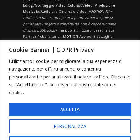
Editig/Montaggio Video
,
Colorist Video
,
Produzione
Musicale/Audio
pro Cinema e Video.
JMOTION Film
Producion non si occupa di reperire Bandi o Sponsor
per avviare Progetti e soprattutto non è concessionaria
di spazi pubblicitari
, ma può indirizzarvi verso la sua
Partner Pubblicitaria:
JMOTION Adv
per i dettagli di
spazi pubblicitari
Cookie Banner | GDPR Privacy
GDPR
PRIVACY
Utilizziamo i cookie per migliorare la tua esperienza di
navigazione, per offrirti annunci o contenuti
GDPR CENTER
personalizzati e per analizzare il nostro traffico. Cliccando
PRIVACY POLICY
su "Accetta tutto", acconsenti al nostro utilizzo dei
COOKIE POLICY
cookie.
ACCETTA
PERSONALIZZA
JMOTION FILM PRODUCTION
| Casa di Produzione
Commerciale
Cinematografica
e
Televisiva
- Viale
Gabriele D'annunzio n.24 - cap.65127 - PESCARA